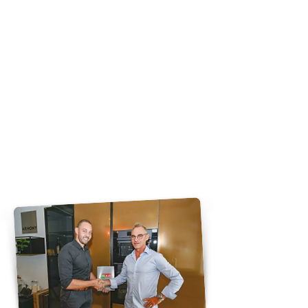
Aujourd’hui riche de mon
expérience et toujours aussi
passionné, je vous propose
mes services afin de vous offrir
les meilleures solutions
esthétiques et fonctionnelles de
votre intérieur et plus
particulièrement de votre
cuisine.