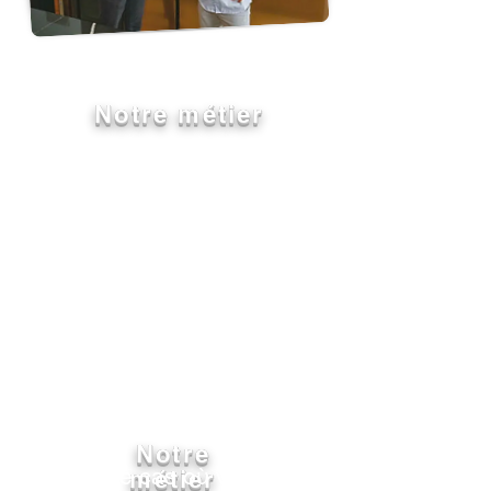
Notre métier
Crealize Concept vous
accompagne de l’idée de votre
projet à sa concrétisation.
Que ce soit du neuf ou de la
rénovation nous maîtrisons
l’ensemble des étapes
obligatoires.
Notre
Dans le cas où vous ne
métier