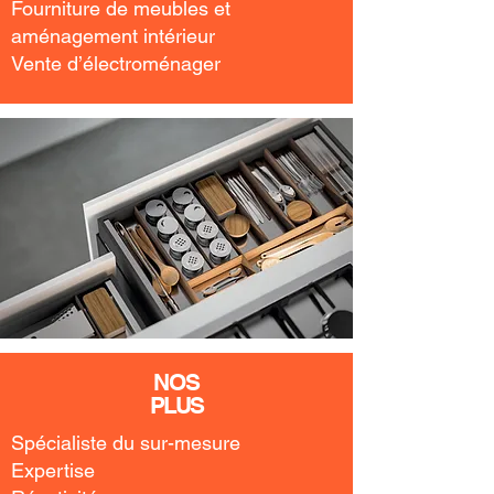
Fourniture de meubles et
aménagement intérieur
Vente d’électroménager
NOS
PLUS
Spécialiste du sur-mesure
Expertise