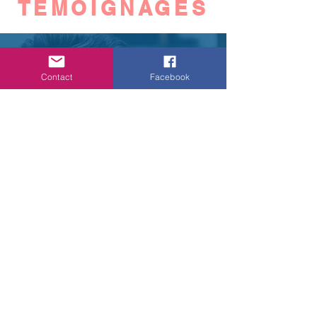
TÉMOIGNAGES
Youssef B,
décembre 2022
Contact
Facebook
Equipe à l'écoute, accompagnement
sur la conception, force de proposition
et ils ont su s'adapter aux contraintes
de l'existant. Merci à Dominque et
Julien pour la coordination et
l'accompagnement.
Nathanael J, novembre 2022