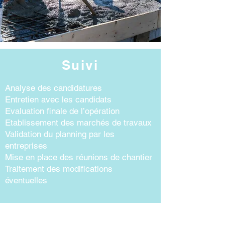
Suivi
Analyse des candidatures
Entretien avec les candidats
Evaluation finale de l’opération
Etablissement des marchés de travaux
Validation du planning par les
entreprises
Mise en place des réunions de chantier
Traitement des modifications
éventuelles