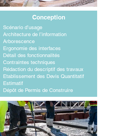
Conception
Scénario d’usage
Architecture de l’information
Arborescence
Ergonomie des interfaces
Détail des fonctionnalités
Contraintes techniques
Rédaction du descriptif des travaux
Etablissement des Devis Quantitatif
Estimatif
Dépôt de Permis de Construire