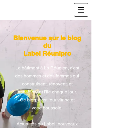
Bienvenue sur le blog
du
Label Réunipro
Le bâtiment à La Réunion, c'est
des hommes et des femmes qui
construisent, rénovent, et
transforment l'île chaque jour.
Ce blog, c'est leur vitrine et
votre boussole.
Actualités du Label, nouveaux